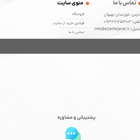
تماس با ما
منوی سایت
فروشگاه
درس: خوزستان-بهبهان
فن: 09366125303
قوانین خرید از سایت
یل: info@arjantejarat.ir
تماس با ما
تمام حقوق این سایت برای بازرگانی آوین تجارت ارجان محفوظ است.
پشتیبانی و مشاوره