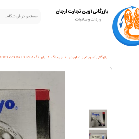
​بازرگانی آوین تجارت ارجان
واردات و صادرات
بازرگانی آوین تجارت ارجان
بلبرینگ
بلبرينگ 6303 KOYO 2RS C3 FG گرید A