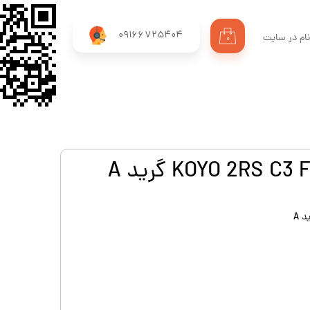
09166725404
ام در سایت
۰
ری من
اژه
اب کاربری