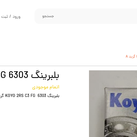
جستجو
ورود
/
ثبت ن
حساب کارب
تغییر گذر و
سفارشات
خروج از حس
بلبرينگ 6303 KOYO 2RS C3 FG گرید A
اتمام موجودی
بلبرينگ 6303 KOYO 2RS C3 FG گرید A