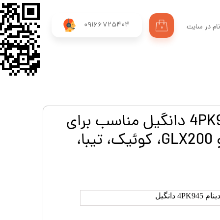
09166725404
ام در سایت
۰
ری من
اژه
اب کاربری
تسمه دينام 4PK945 دانگيل مناسب برای
پراید یورو4، پژو GLX200، کوئیک، تیبا،
4PK دانگيل