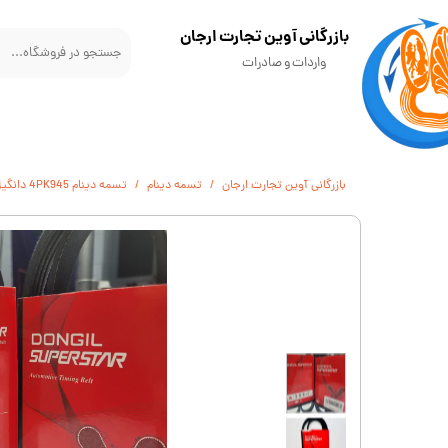
​بازرگانی آوین تجارت ارجان
واردات و صادرات
بازرگانی آوین تجارت ارجان
تسمه دینام
تسمه دينام 4PK945 دانگيل مناسب برای پراید یورو4، پژو GLX200، کوئیک، تیبا، ساینا