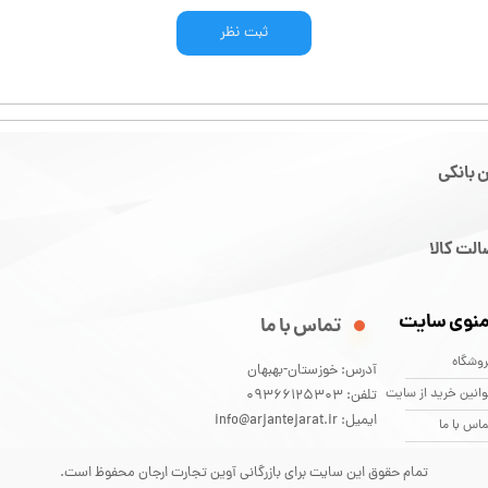
ثبت نظر
 بانکی
لت کالا
نوی سایت
تماس با ما
وشگاه
آدرس: خوزستان-بهبهان
انین خرید از سایت
تلفن: 09366125303
ایمیل: info@arjantejarat.ir
اس با ما
تمام حقوق این سایت برای بازرگانی آوین تجارت ارجان محفوظ است.