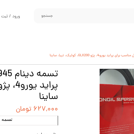
جستجو
ورود
/
ثبت ن
حساب کارب
تغییر گذر و
سفارشات
خروج از حس
ساینا
۶۲۷,۰۰۰ تومان
تسمه دينام 945