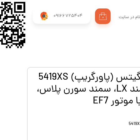
09166725404
ام در سایت
۰
ری من
اژه
اب کاربری
تسمه تايم 127 گيتس (پاورگريپ) 5419XS
مناسب برای سمند LX، سمند سورن پلاس،
موتور EF7