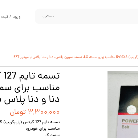
جستجو
ورود
/
ثبت ن
حساب کارب
تغییر گذر و
سفارشات
خروج از حس
دنا و دنا پلاس با 
۳,۳۰۰,۰۰۰ تومان
تسمه تايم 127 گيتس (پاورگريپ) 5419XS
مناسب برای خودرو:
سمند LX