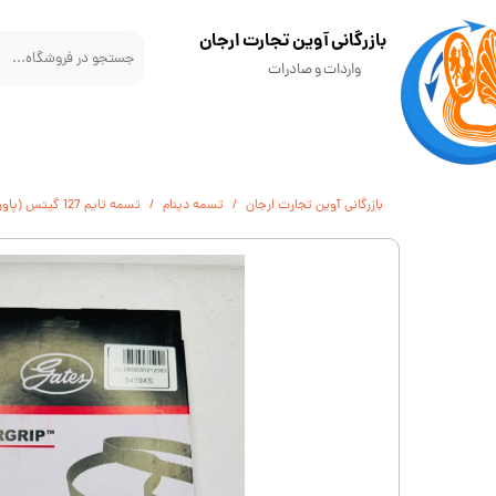
​بازرگانی آوین تجارت ارجان
واردات و صادرات
بازرگانی آوین تجارت ارجان
تسمه دینام
تسمه تايم 127 گيتس (پاورگريپ) 5419XS مناسب برای سمند LX، سمند سورن پلاس، دنا و دنا پلاس با موتور EF7