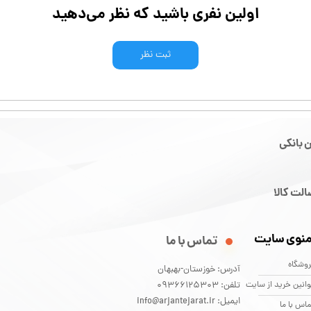
اولین نفری باشید که نظر می‌دهید
ثبت نظر
 بانکی
لت کالا
نوی سایت
تماس با ما
وشگاه
آدرس: خوزستان-بهبهان
انین خرید از سایت
تلفن: 09366125303
ایمیل: info@arjantejarat.ir
اس با ما