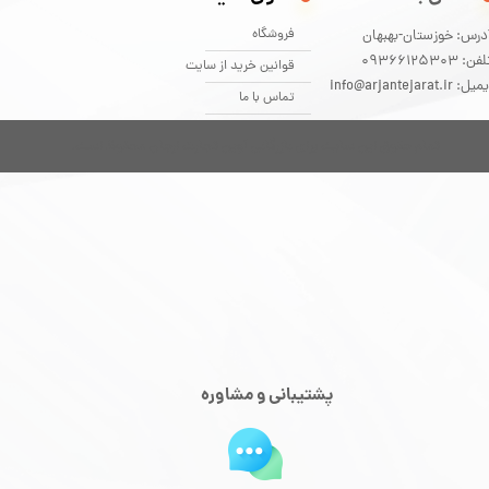
فروشگاه
درس: خوزستان-بهبهان
فن: 09366125303
قوانین خرید از سایت
یل: info@arjantejarat.ir
تماس با ما
تمام حقوق این سایت برای بازرگانی آوین تجارت ارجان محفوظ است.
پشتیبانی و مشاوره