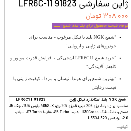
ژاپن سفارشی LFR6C-11 91823
۳۰۸,۰۰۰ تومان
توجه: قیمت محصول برای یک عدد شمع است.
"
شمع
NGK
بلند با نیکل مرغوب - مناسب برای
خودروهای ژاپنی و اروپایی
"
"
خرید شمع
LFR6C11
ان‌جی‌کی - افزایش قدرت موتور و
کاهش آلایندگی
"
"
بهترین شمع برای هوندا، نیسان و مزدا - کیفیت ژاپنی با
قیمت رقابتی
"
شمع
NGK
بلند استاندارد نیکل ژاپن
LFR6C11 91823
مناسب برای: رانا، پژو 206 تیپ 5،پژو 207،پژو 405SLX،پارس TU5، جک J5
دستی، دانگ فنگ H30Cross، هایما S5 Turbo، هایما S7 Turbo، سراتو
2.0، برلیانس H330،H320
کیفیت