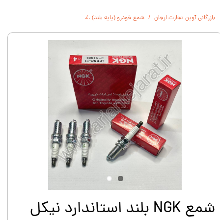
بازرگانی آوین تجارت ارجان
شمع خودرو (پایه بلند)
شمع NGK بلند استاندارد نیکل ژاپن سفارشی LFR6C-11 91823
شمع NGK بلند استاندارد نیکل