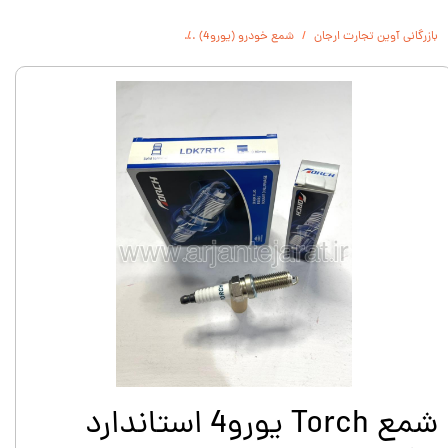
بازرگانی آوین تجارت ارجان
شمع خودرو (یورو4)
شمع Torch يورو4 استاندارد نيكل LDK7RTC
شمع Torch يورو4 استاندارد