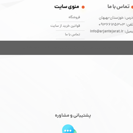
تماس با ما
منوی سایت
فروشگاه
درس: خوزستان-بهبهان
فن: 09366125303
قوانین خرید از سایت
یل: info@arjantejarat.ir
تماس با ما
تمام حقوق این سایت برای بازرگانی آوین تجارت ارجان محفوظ است.
پشتیبانی و مشاوره