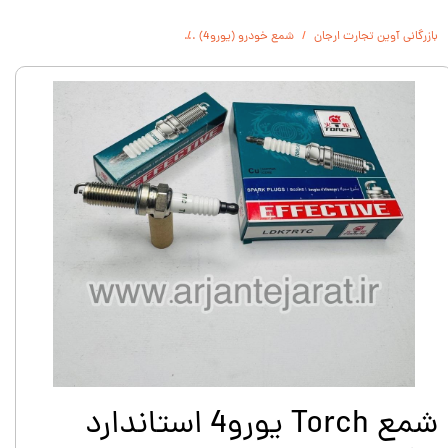
بازرگانی آوین تجارت ارجان
شمع خودرو (یورو4)
شمع Torch يورو4 استاندارد نيكل چين اصلي LDK7RTC (جعبه سبز)
شمع Torch يورو4 استاندارد