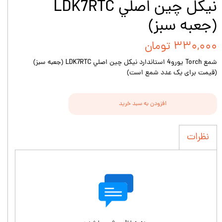
نيكل چين اصلي LDK7RTC
(جعبه سبز)
۳۳۰,۰۰۰ تومان
شمع Torch يورو4 استاندارد نيكل چين اصلي LDK7RTC (جعبه سبز)
(قیمت برای یک عدد شمع است)
افزودن به سبد خرید
نظرات