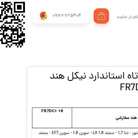
09166725404
ام در سایت
۰
ری من
اژه
اب کاربری
Bosc کوتاه استاندارد نیکل هند
FR7DC+ +8
 هند سفارشی
روآ - RD - پیکان انژکتور - دنا 1.7 - سمند LX 1.8 - سورن 1.8 - سورن EF7 - سمند