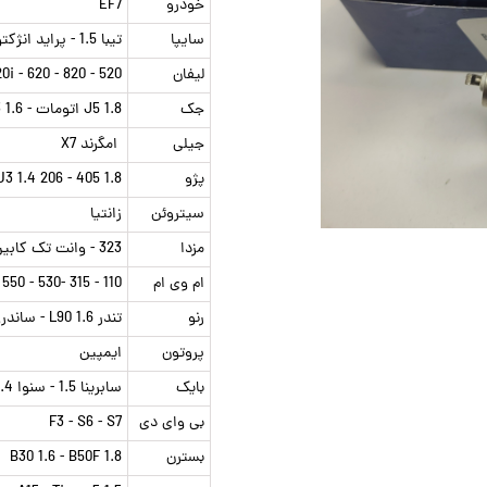
خودرو
EF7
سایپا
تیبا 1.5 - پراید انژکتور تا سال 1393 - ریو 1.5 - ساینا 1.5
لیفان
520 - X50 - X60 - 520i - 620 - 820
جک
J5 1.8 اتومات - J3 1.3 - S3 1.6
جیلی
امگرند X7
پژو
1.8 405 - 206 TU3 1.4 - پارس V8 1.8 - پارس 1.8 V16
سیتروئن
زانتیا
مزدا
323 - وانت تک کابین - وانت دو کابین
ام وی ام
110 - 315 -530 - 550 - X22 - X33
رنو
تندر L90 1.6 - ساندرو استپ وی 1.6 - مگان 1.6 2.0
پروتون
ایمپین
بایک
سابرینا 1.5 - سنوا 2.4
بی وای دی
F3 - S6 - S7
بسترن
B30 1.6 - B50F 1.8