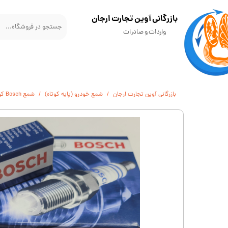
​بازرگانی آوین تجارت ارجان
واردات و صادرات
بازرگانی آوین تجارت ارجان
شمع خودرو (پایه کوتاه)
شمع Bosch کوتاه استاندارد نیکل هند سفارشی FR7DC+ +8