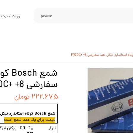
جستجو
ورود
/
ثبت ن
حساب کارب
تغییر گذر و
سفارشات
خروج از حس
شمع h
سفارشی FR7DC+ +8
۲۲۲,۶۷۵ تومان
شمع
Bosch
کوتاه استاندارد نیکل
قیمت برای یک عدد شمع است
ایران