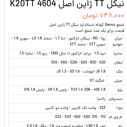
نیکل TT ژاپن اصل K20TT 4604
۷۴۸,۰۰۰ تومان
شمع Denso کوتاه استاندارد نیکل TT ژاپن اصل
قیمت برای یک عدد شمع است
ایران
روآ - RD - پیکان انژکتور - دنا 1.7 - سمند LX 1.8 - سورن 1.8 -
خودرو
سورن EF7 - سمند EF7
سایپا
تیبا 1.5 - پراید انژکتور تا سال 1393 - ریو 1.5 - ساینا 1.5
لیفان
520 - X50 - X60 - 520i - 620 - 820
جک
J5 1.8 اتومات - J3 1.3 - S3 1.6
جیلی
امگرند X7
پژو
1.8 405 - 206 TU3 1.4 - پارس V8 1.8 - پارس 1.8 V16
سیتروئن
زانتیا
مزدا
323 - وانت تک کابین - وانت دو کابین
ام وی ام
110 - 315 -530 - 550 - X22 - X33
رنو
تندر L90 1.6 - ساندرو استپ وی 1.6 - مگان 1.6 2.0