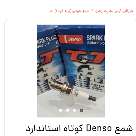
بازرگانی آوین تجارت ارجان
شمع خودرو (پایه کوتاه)
شمع Denso کوتاه استاندارد نیکل TT ژاپن اصل K20TT 4604
شمع Denso کوتاه استاندارد