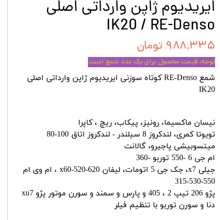
ایریدیوم ژاپن وارداتی اصلى
IK20 / RE-Denso
۹۸۸,۳۳۵ تومان
توجه: قیمت محصول برای یک عدد شمع است.
شمع
RE-Denso
کوتاه سوزنی ایریدیوم ژاپن وارداتی اصلى
IK20
نیسان ماکسیما، رونیز، پیکاب، ریچ ، کاپرا
تویوتا کمری، لندکروز 8 سیلندر - لندکروز اتاق 100-80
میتسوبیشی پاجیرو، گالانت
ام جی 6 -550 توربو -360
جیلی x7، جک جی 5 اتومات، لیفان 620-520-x60 ، ام وی ام
550-530-315
پژو 206 تیپ 2 ، 405 و پارس و سمند و سورن موتور پژو xu7
دنا و سورن توربو با تنظیم فیلر