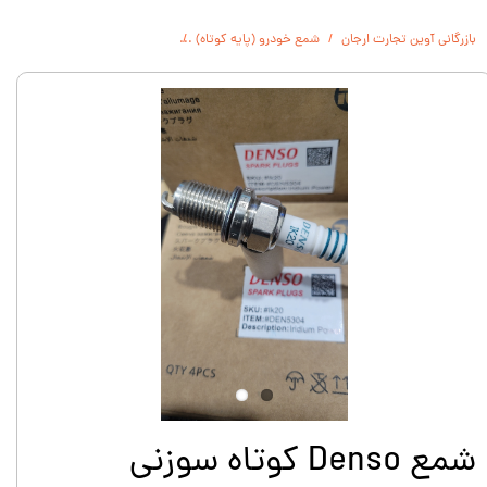
بازرگانی آوین تجارت ارجان
شمع خودرو (پایه کوتاه)
شمع Denso کوتاه سوزنی ایریدیوم ژاپن وارداتی اصلى IK20 / RE-Denso
شمع Denso کوتاه سوزنی