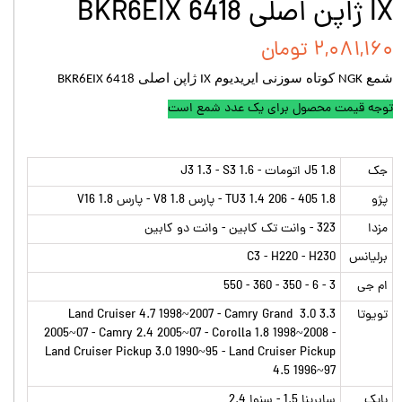
IX ژاپن اصلی BKR6EIX 6418
۲,۰۸۱,۱۶۰ تومان
شمع
کوتاه سوزنی ایریدیوم
ژاپن اصلی
BKR6EIX 6418
IX
NGK
توجه قیمت محصول برای یک عدد شمع است
جک
J5 1.8 اتومات - J3 1.3 - S3 1.6
پژو
1.8 405 - 206 TU3 1.4 - پارس V8 1.8 - پارس 1.8 V16
مزدا
323 - وانت تک کابین - وانت دو کابین
برلیانس
C3 - H220 - H230
ام جی
3 - 6 - 350 - 360 - 550
تویوتا
Land Cruiser 4.7 1998~2007 - Camry Grand 3.0 3.3
2005~07 - Camry 2.4 2005~07 - Corolla 1.8 1998~2008 -
Land Cruiser Pickup 3.0 1990~95 - Land Cruiser Pickup
4.5 1996~97
بایک
سابرینا 1.5 - سنوا 2.4