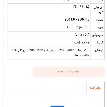
بی وای
F3 - S6 - S7
دی
بسترن
B30 1.6 - B50F 1.8
چری
A15 - Tiggo 5 1.5
سوزوکی
Vitara 2.0
کاپرا
2 - دو کابین
نیسان
ماکسیما 3.0 1381~1391 - رونیز 2.4 1382~1388 - پیکاب 2.4
1382~1392
افزودن به سبد خرید
نظرات