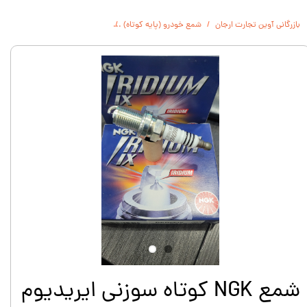
بازرگانی آوین تجارت ارجان
شمع خودرو (پایه کوتاه)
شمع NGK کوتاه سوزنی ایریدیوم IX ژاپن اصلی BKR6EIX 6418
شمع NGK کوتاه سوزنی ایریدیوم