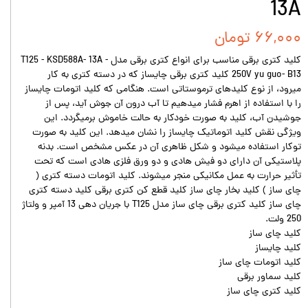
13A
۶۶,۰۰۰ تومان
کلید کتری برقی مناسب برای انواع کتری برقی مدل T125 - KSD588A- 13A -
250V yu guo- B13 کلید کتری برقی چایساز که در دسته کتری به کار
میرود، از نوع کلیدهای ترموستاتی است. هنگامی که کلید اتومات چایساز
را با استفاده از اهرم فشار میدهیم تا آب درون آن جوش آید، پس از
جوشیدن آب، کلید به صورت خودکار به حالت خاموش برمیگردد. این
ویژگی نقش کلید اتوماتیک چایساز را نشان میدهد. این کلید به صورت
توکار استفاده میشود و شکل ظاهری آن در عکس مشخص است. بدنه
پلاستیکی آن دارای دو فیش هادی و دو ورق فلزی هادی است که تحت
تأثیر حرارت به عمل مکانیکی منجر میشوند. کلید اتومات دسته کتری (
چای ساز ) کلید بخار چای ساز کلید قطع کن کتری برقی کلید دسته کتری
چای ساز کلید کتری برقی چای ساز مدل T125 با جریان دهی 13 آمپر و ولتاژ
250 ولت.
کلید چای ساز
کلید چایساز
کلید اتومات چای ساز
کلید سماور برقی
کلید کتری چای ساز