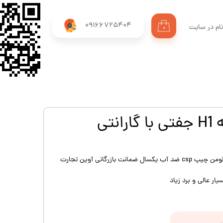
09166725404
ام در سایت
۰
ری من
اژه
اب کاربری
هدلایت خودرو K19 95 وات 11هزار لومن چیپ csp ضد آب یکسال ضمانت بازرگانی آوین تجارت
ار عالی و برد زیاد