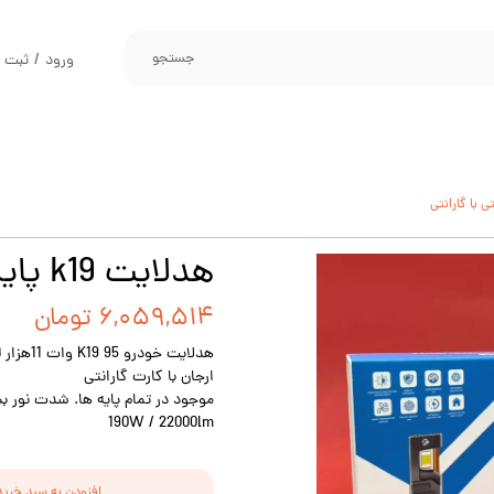
جستجو
ورود
/
ثبت ن
حساب کارب
تغییر گذر و
سفارشات
خروج از حس
هدلایت k19 پایه H1 جفتی با گارانتی
۶,۰۵۹,۵۱۴ تومان
ارجان با کارت گارانتی
موجود در تمام پایه ها. شدت نور بسی
190W / 22000lm
افزودن به سبد خرید