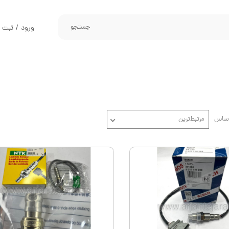
جستجو
ورود
/
ثبت ن
حساب کارب
تغییر گذر و
سفارشات
خروج از حس
اساس
مرتبط‌ترین