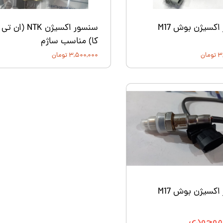
سنسور اكسيژن بوش M17
سنسور اكسيژن NTK (ان تی
کا) مناسب ساژم
ان
۳,۵۰۰,۰۰۰ تومان
سنسور اكسيژن بوش M17
 موجودی