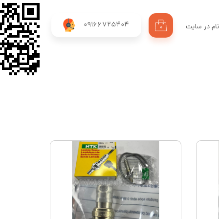
09166725404
ام در سایت
۰
ری من
اژه
اب کاربری