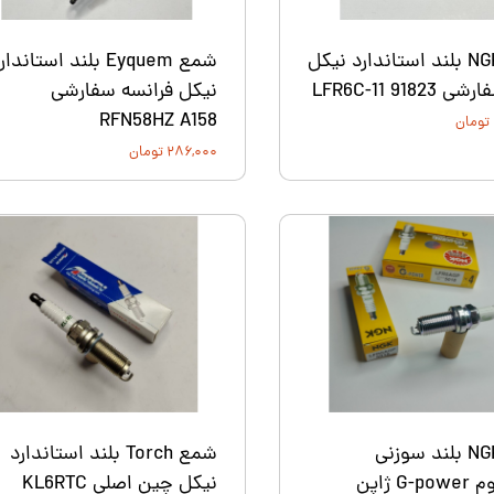
شمع NGK بلند استاندارد نیکل
شمع Eyquem بلند استاندا
LFR6C-11 9182
نیکل فرانسه سفارشی
RFN58HZ A158
۲۸۶,۰۰۰ تومان
شمع NGK بلند سوزنی
شمع Torch بلند استاندارد
پلاتینیوم G-power ژاپن
نيكل چين اصلي KL6RTC