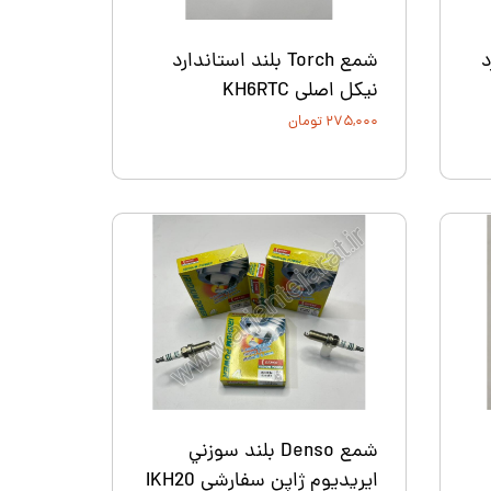
رد
شمع Torch بلند استاندارد
نیکل اصلی KH6RTC
۲۷۵,۰۰۰ تومان
شمع Denso بلند سوزني
ايريديوم ژاپن سفارشی IKH20