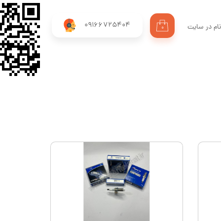
09166725404
ام در سایت
۰
ری من
اژه
اب کاربری