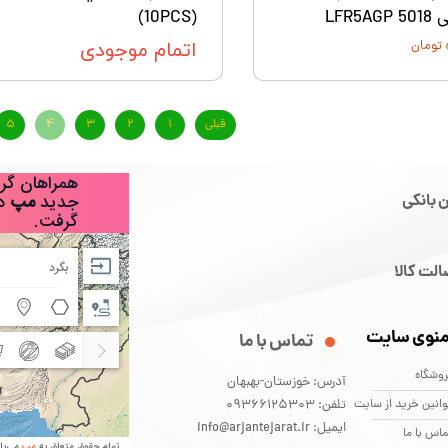
LFR5
(10PCS)
اتمام موجودی
قبلی
۱
۲
۳
۴
۵
 بانکی
لت کالا
نوی سایت
تماس با ما
وشگاه
آدرس: خوزستان-بهبهان
انین خرید از سایت
تلفن: 09366125303
ایمیل: info@arjantejarat.ir
اس با ما