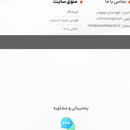
تماس با ما
منوی سایت
فروشگاه
درس: خوزستان-بهبهان
فن: 09366125303
قوانین خرید از سایت
یل: info@arjantejarat.ir
تماس با ما
تمام حقوق این سایت برای بازرگانی آوین تجارت ارجان محفوظ است.
پشتیبانی و مشاوره