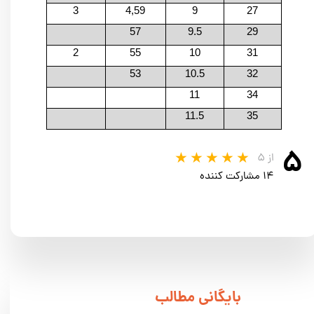
3
4,59
9
27
57
9.5
29
2
55
10
31
53
10.5
32
11
34
11.5
35
۵
از ۵
۱۴ مشارکت کننده
​بایگانی مطالب